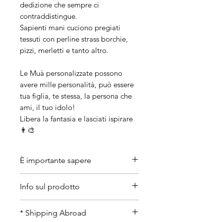
dedizione che sempre ci
contraddistingue.
Sapienti mani cuciono pregiati
tessuti con perline strass borchie,
pizzi, merletti e tanto altro.
Le Muà personalizzate possono
avere mille personalità, può essere
tua figlia, te stessa, la persona che
ami, il tuo idolo!
Libera la fantasia e lasciati ispirare
👨‍🎨
È importante sapere
• Artigianalità
Info sul prodotto
Le nostre creazioni sono
interamente realizzate a mano
Materiali: Legno di betulla, tessuti
* Shipping Abroad
una ad una. Trattandosi di pezzi
pregiati, metalli, pietre dure.