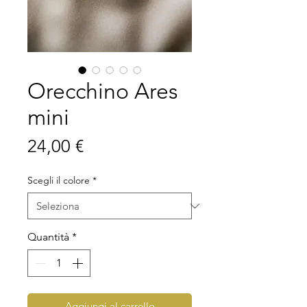
Orecchino Ares
mini
Prezzo
24,00 €
Scegli il colore
*
Quantità
*
Aggiungi al carrello