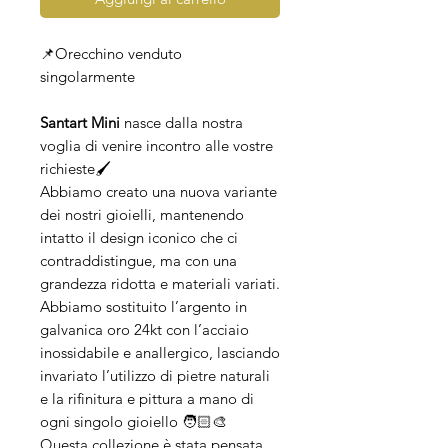
📌Orecchino venduto
singolarmente
Santart Mini
nasce dalla nostra
voglia di venire incontro alle vostre
richieste🖌️
Abbiamo creato una nuova variante
dei nostri gioielli, mantenendo
intatto il design iconico che ci
contraddistingue, ma con una
grandezza ridotta e materiali variati.
Abbiamo sostituito l’argento in
galvanica oro 24kt con l’acciaio
inossidabile e anallergico, lasciando
invariato l’utilizzo di pietre naturali
e la rifinitura e pittura a mano di
ogni singolo gioiello 🧑🏻‍🎨
Questa collezione è stata pensata