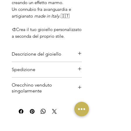
creando un effetto marmo.
Un connubio fra avanguardia e
artigianato
made in Italy.
🇮🇹
🎨Crea il tuo gioiello personalizzato
a seconda del proprio stile.
Descrizione del gioiello
Materiali
Spedizione
Acciaio inossidabile anallergico,
perla naturale.
I tempi di attesa
Orecchino venduto
sono orientativamente intorno i
singolarmente
Peso
7-10 giorni.
Leggeri.
Per conoscere i prodotti in
L’acquisto è riferito ad una unità
pronta consegna con spedizione
Lunghezza
veloce 24/48h contattarci su
6 cm.
www.santart.net.