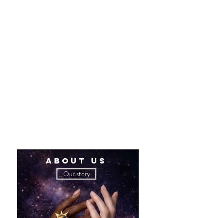
1/18
ABOUT
US
Our story