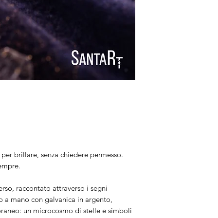
Ogni gioiello è rif
uno: unico per natu
per brillare, senza chiedere permesso.
sempre.
rso, raccontato attraverso i segni
ato a mano con galvanica in argento,
aneo: un microcosmo di stelle e simboli