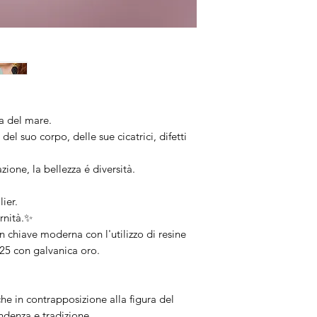
Artigianalità
I gioielli sono rifi
Trattandosi di pezz
completamente iden
resterà sempre un 
utilizzate sono nat
riportare leggere 
a del mare.
grandezza.
el suo corpo, delle sue cicatrici, difetti
ione, la bellezza é diversità.
ier.
ernità.✨
 chiave moderna con l'utilizzo di resine
925 con galvanica oro.
e in contrapposizione alla figura del
endenza e tradizione.