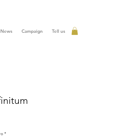
News
Campaign
Tell us
Accedi
finitum
zzo
ro
*