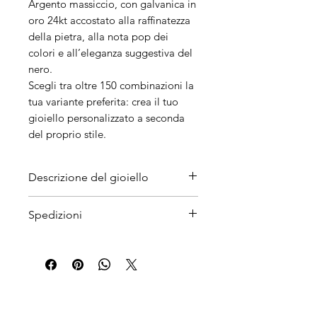
Argento massiccio, con galvanica in
oro 24kt accostato alla raffinatezza
della pietra, alla nota pop dei
colori e all’eleganza suggestiva del
nero.
Scegli tra oltre 150 combinazioni la
tua variante preferita: crea il tuo
gioiello personalizzato a seconda
del proprio stile.
Descrizione del gioiello
Materiali
Spedizioni
Catena in ottone galvanizzato
oro. Pendente in resina leggera,
I tempi di attesa
rifinito e dipinto a mano, effetto
sono orientativamente intorno i
scultura.
7/10 giorni.
Peso
Per conoscere i prodotti in
Leggeri.
pronta consegna con spedizione