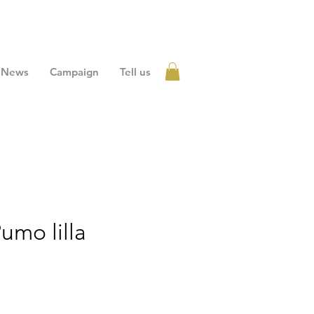
News
Campaign
Tell us
Accedi
umo lilla
zo