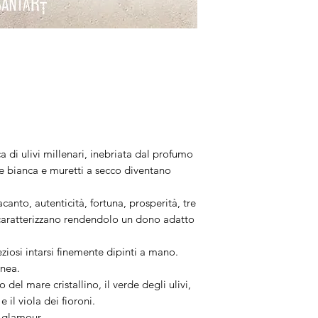
combinazione diver
✨
Peso
Leggeri.
Terminale
Perle barocche natu
a di ulivi millenari, inebriata dal profumo
Colore
e bianca e muretti a secco diventano
Lilla pastello.
canto, autenticità, fortuna, prosperità, tre
Lunghezza
 caratterizzano rendendolo un dono adatto
Collana 56cm.
eziosi intarsi finemente dipinti a mano.
Artigianalità
inea.
del mare cristallino, il verde degli ulivi,
I gioielli sono rifi
e il viola dei fioroni.
Trattandosi di pezz
a glamour.