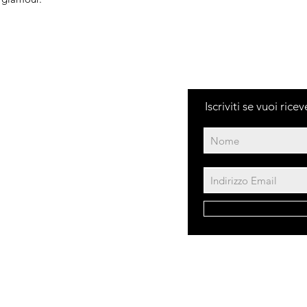
completamente iden
resterà sempre un 
utilizzate sono nat
riportare leggere 
grandezza.
Iscriviti se vuoi ric