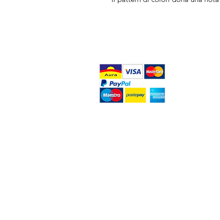
FAQ
What's New
Contact Us
Home
Back to Top