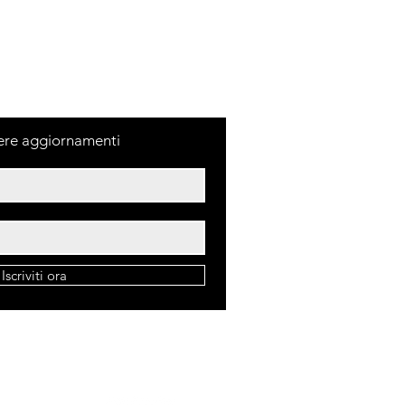
tici tra loro, e questo per noi
valore aggiunto. Tutte le perle
urali, per tanto possono
differenze di sfumature e/o
evere aggiornamenti
Iscriviti ora