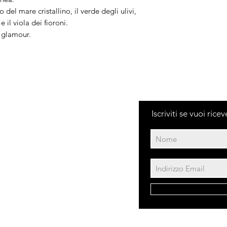
resterà sempre un 
del mare cristallino, il verde degli ulivi,
utilizzate sono nat
e il viola dei fioroni.
riportare leggere 
a glamour.
grandezza.
Iscriviti se vuoi ric