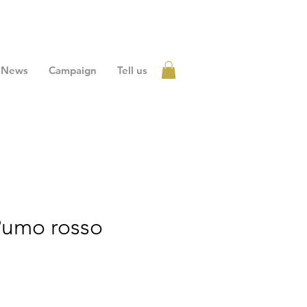
News
Campaign
Tell us
Accedi
Pumo rosso
zo