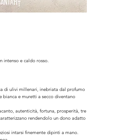
combinazione diver
✨
Peso
Leggeri.
Terminale
Perle barocche natu
un intenso e caldo rosso.
Colore
Rosso.
a di ulivi millenari, inebriata dal profumo
Lunghezza
e bianca e muretti a secco diventano
Collana 56cm.
canto, autenticità, fortuna, prosperità, tre
Artigianalità
 caratterizzano rendendolo un dono adatto
I gioielli sono rifi
Trattandosi di pezz
eziosi intarsi finemente dipinti a mano.
completamente iden
inea.