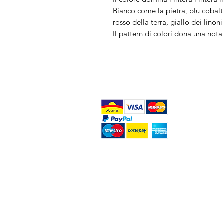
Bianco come la pietra, blu cobalto 
rosso della terra, giallo dei linoni 
Il pattern di colori dona una not
FAQ
What's New
Contact Us
Home