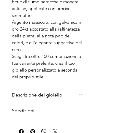
Perle di fiume barocche e monete
antiche, applicate con precise
simmetrie.
Argento massiccio, con galvanica in
oro 24kt accostato alla raffinatezza
della pietra, alla nota pop dei
colori, e all’eleganza suggestiva del
nero.
Scegli fra oltre 150 combinazioni la
tua variante preferita: crea il tuo
gioiello personalizzato a seconda
del proprio stile.
Descrizione del gioiello
Materiali
Spedizioni
Argento galvanizzato in oro 24K,
Resina, ottone. Pendente in
I tempi di attesa
resina leggera, rifinito e dipinto a
sono orientativamente intorno i