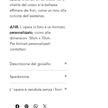
vitalità del corpo e la bellezza
effimera dei fiori, come un inno alla
ciclicità dell'esistenza.
⚠️NB.
L'opera in foto è un formato
personalizzato
, vicino alle
dimensioni 50cm x 70cm.
Per formati personalizzati
contattaci.
Descrizione del gioiello
Tela italiana modello
gallery
,
Spedizione
cuore tridimensionale in resina, il
tutto dipinto a mano🖌️
I tempi di attesa
L' opera è venduta senza i fiori
sono orientativamente intorno i
Artigianalità
7-10 giorni.
In modo da permettervi si
I quadri sono rifiniti e dipinti a
Per conoscere i prodotti in
decorarla secondo i vostri gusti.
mano uno ad uno. Trattandosi di