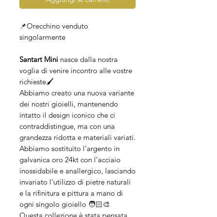
📌Orecchino venduto
singolarmente
Santart Mini
nasce dalla nostra
voglia di venire incontro alle vostre
richieste🖌️
Abbiamo creato una nuova variante
dei nostri gioielli, mantenendo
intatto il design iconico che ci
contraddistingue, ma con una
grandezza ridotta e materiali variati.
Abbiamo sostituito l’argento in
galvanica oro 24kt con l’acciaio
inossidabile e anallergico, lasciando
invariato l’utilizzo di pietre naturali
e la rifinitura e pittura a mano di
ogni singolo gioiello 🧑🏻‍🎨
Questa collezione è stata pensata