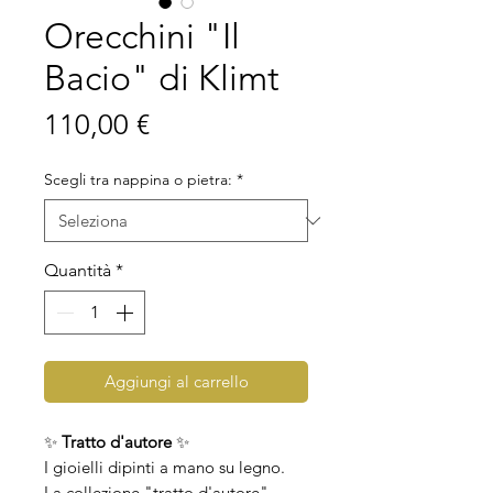
Orecchini "Il
Bacio" di Klimt
Prezzo
110,00 €
Scegli tra nappina o pietra:
*
Quantità
*
Aggiungi al carrello
✨
Tratto d'autore
✨
I gioielli dipinti a mano su legno.
La collezione "tratto d'autore"