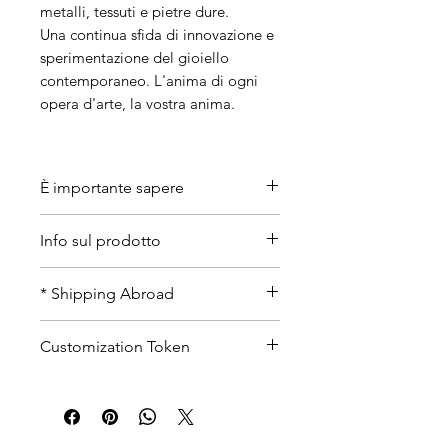
metalli, tessuti e pietre dure.
Una continua sfida di innovazione e
sperimentazione del gioiello
contemporaneo. L'anima di ogni
opera d'arte, la vostra anima.
È importante sapere
• Artigianalità
Info sul prodotto
Le nostre creazioni sono
interamente realizzate e dipinte a
Lunghezza totale: 11 - 13 cm
* Shipping Abroad
mano una ad una, trattandosi
circa.
di pezzi unici non
Con argento galvanizzato oro.
* Shipping Abroad
risulteranno mai completamente
Customization Token
Pietra Onice.
Contact us personally on
tell
identici tra loro, e questo per noi
us
for shipping abroad.
forma lineare
resterà sempre un valore
aggiunto.
Tutte le pietre utilizzate sono