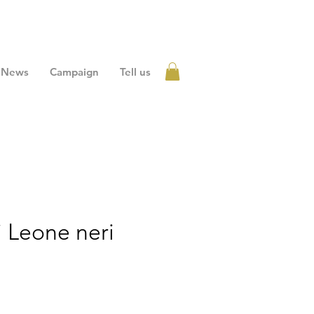
News
Campaign
Tell us
Accedi
 Leone neri
zzo