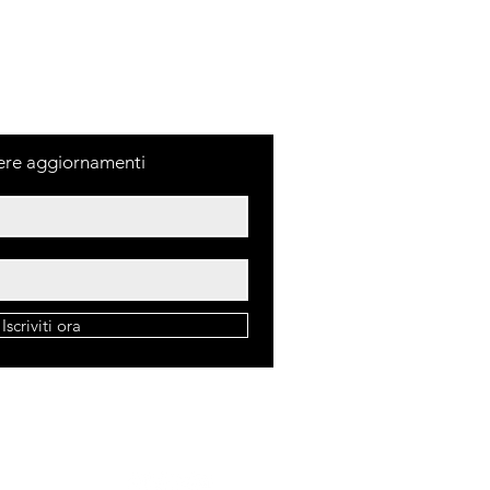
evere aggiornamenti
Iscriviti ora