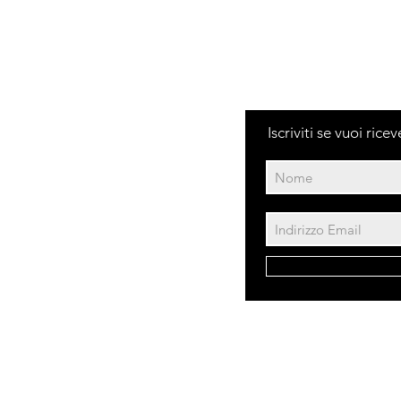
Iscriviti se vuoi ric
|
329 604 1679