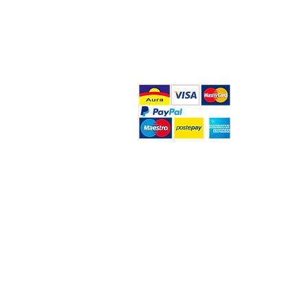
FAQ
What's New
Contact Us
Home
Back to Top
Foggia, Italia |
info@santart.net