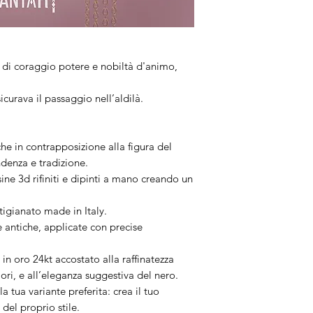
Artigianalità
I gioielli sono rifi
Trattandosi di pezz
completamente iden
e di coraggio potere e nobiltà d'animo,
resterà sempre un 
utilizzate sono nat
icurava il passaggio nell’aldilà.
riportare leggere 
grandezza.
e in contrapposizione alla figura del
ndenza e tradizione.
sine 3d rifiniti e dipinti a mano creando un
igianato made in Italy.
 antiche, applicate con precise
in oro 24kt accostato alla raffinatezza
lori, e all’eleganza suggestiva del nero.
a tua variante preferita: crea il tuo
del proprio stile.