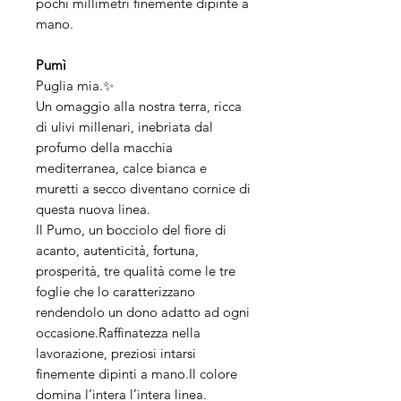
pochi millimetri finemente dipinte a
mano.
Pumì
Puglia mia.✨
Un omaggio alla nostra terra, ricca
di ulivi millenari, inebriata dal
profumo della macchia
mediterranea, calce bianca e
muretti a secco diventano cornice di
questa nuova linea.
Il Pumo, un bocciolo del fiore di
acanto, autenticità, fortuna,
prosperità, tre qualità come le tre
foglie che lo caratterizzano
rendendolo un dono adatto ad ogni
occasione.Raffinatezza nella
lavorazione, preziosi intarsi
finemente dipinti a mano.Il colore
domina l’intera l’intera linea.