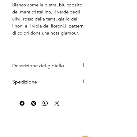
Bianco come la pietra, blu cobalto
del mare cristallino, il verde degli
ulivi, rosso della terra, giallo dei
linoni e il viola dei fioroni.Il pattern
di colori dona una nota glamour.
Descrizione del gioiello
Materiali
Spedizione
Argento galvanizzato in oro 24K,
Resina, ottone.
I tempi di attesa
Pumo in resina leggera, effetto
sono orientativamente intorno i
ceramica rifinito e dipinto a
7/10 giorni.
mano.
Per conoscere i prodotti in
pronta consegna con spedizione
Peso
veloce 24/48h contattarci su
Leggeri.
Home