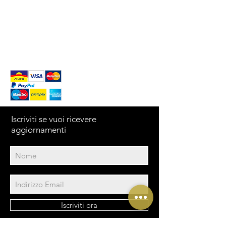
Back to Top
FAQ
What's New
Contact Us
Iscriviti se vuoi ricevere
aggiornamenti
Iscriviti ora