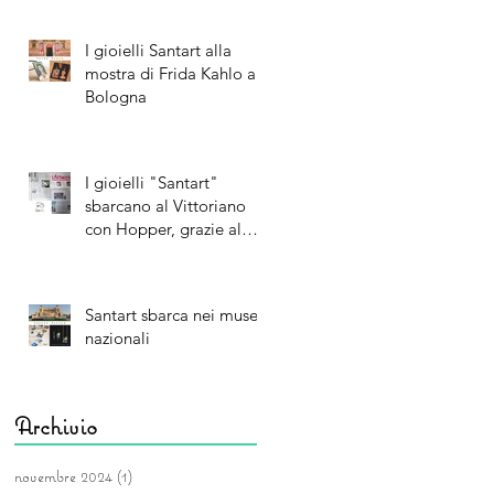
I gioielli Santart alla
mostra di Frida Kahlo a
Bologna
I gioielli "Santart"
sbarcano al Vittoriano
con Hopper, grazie al
web
Santart sbarca nei musei
nazionali
Archivio
novembre 2024
(1)
1 post