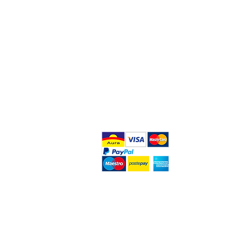
FAQ
What's New
Contact Us