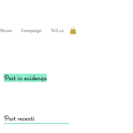
News
Campaign
Tell us
Accedi
Post in evidenza
Post recenti